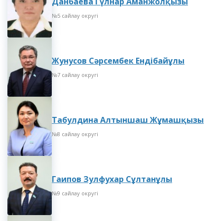
Данбаева Гүлнар Аманжолқызы
№5 cайлау округі
Жунусов Сәрсембек Ендібайұлы
№7 сайлау округі
Табулдина Алтыншаш Жұмашқызы
№8 сайлау округі
Гаипов Зулфухар Сұлтанұлы
№9 сайлау округі