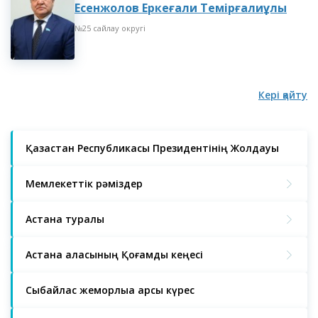
Есенжолов Еркеғали Темірғалиұлы
№25 сайлау округі
Кері қайту
Қазақстан Республикасы Президентінің Жолдауы
Мемлекеттік рәміздер
Астана туралы
Астана қаласының Қоғамдық кеңесі
Сыбайлас жемқорлыққа қарсы күрес