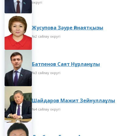
округі
Жусупова Зәуре Ғинаятқызы
№2 сайлау округі
Батпенов Саят Нұрланұлы
№3 сайлау округі
Шайдаров Мажит Зейнуллаұлы
№4 сайлау округі