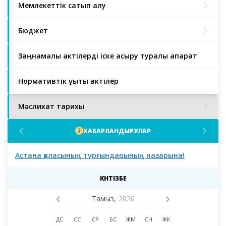
Мемлекеттік сатып алу
Бюджет
Заңнамалық актілерді іске асыру туралы ақпарат
Нормативтік құқықтық актілер
Мәслихат тарихы
ХАБАРЛАНДЫРУЛАР
Астана қаласының тұрғындарының назарына!
Аст
мәс
деп
КҮНТІЗБЕ
Тамыз,
2026
ДС
СС
СР
БС
ЖМ
СН
ЖК