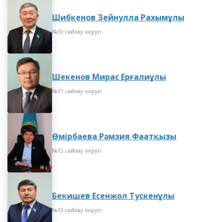
Шибкенов Зейнулла Рахымұлы
№10 сайлау округі
Шекенов Мирас Ерғалиұлы
№11 сайлау округі
Өмірбаева Рәмзия Фаатқызы
№12 сайлау округі
Бекишев Есенжол Тускенұлы
№13 сайлау округі