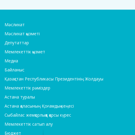
Мәслихат
Мәслихат қызметі
Депутаттар
Мемлекеттік қызмет
Медиа
Байланыс
Қазақстан Республикасы Президентінің Жолдауы
Мемлекеттік рәміздер
Астана туралы
Астана қаласының Қоғамдық кеңесі
Сыбайлас жемқорлыққа қарсы күрес
Мемлекеттік сатып алу
Бюджет