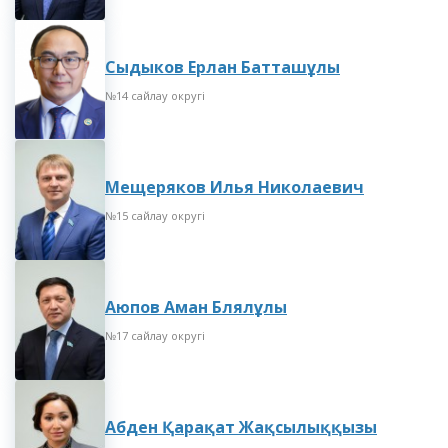
Сыдыков Ерлан Батташұлы
№14 сайлау округі
Мещеряков Илья Николаевич
№15 сайлау округі
Аюпов Аман Блялұлы
№17 сайлау округі
Абден Қарақат Жақсылыққызы