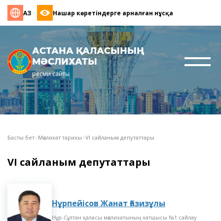
ҚАЗ
Нашар көретіндерге арналған нұсқа
АСТАНА ҚАЛАСЫНЫҢ
МӘСЛИХАТЫ
ресми сайты
Басты бет
Мәслихат тарихы
VI сайланым депутаттары
VI сайланым депутаттары
Нұрпейісов Жанат Ғазизұлы
Нұр-Сұлтан қаласы мәслихатының хатшысы №1 сайлау