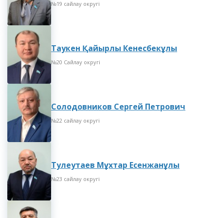
№19 сайлау округі
Таукен Қайырлы Кенесбекұлы
№20 Сайлау округі
Солодовников Сергей Петрович
№22 сайлау округі
Тулеутаев Мұхтар Есенжанұлы
№23 сайлау округі