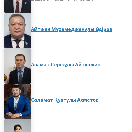
Айтжан Мұхамеджанұлы Әбдіров
Азамат Серікұлы Айтхожин
Саламат Қуатұлы Ахметов