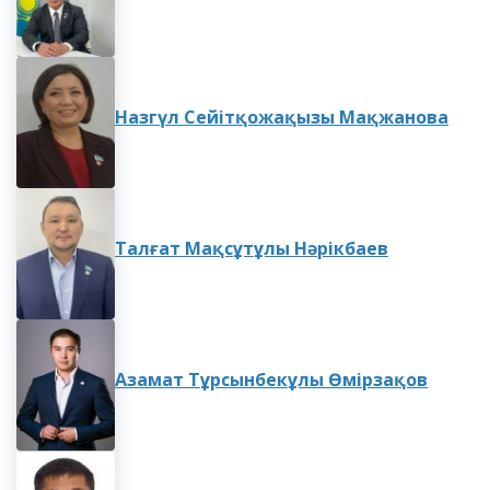
Назгүл Сейітқожақызы Мақжанова
Талғат Мақсұтұлы Нәрікбаев
Азамат Тұрсынбекұлы Өмірзақов