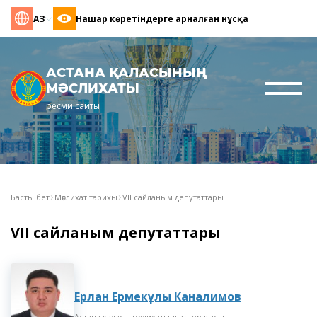
ҚАЗ
Нашар көретіндерге арналған нұсқа
АСТАНА ҚАЛАСЫНЫҢ
МӘСЛИХАТЫ
ресми сайты
Басты бет
Мәслихат тарихы
VII сайланым депутаттары
VII сайланым депутаттары
Ерлан Ермекұлы Каналимов
Астана қаласы мәслихатының төрағасы