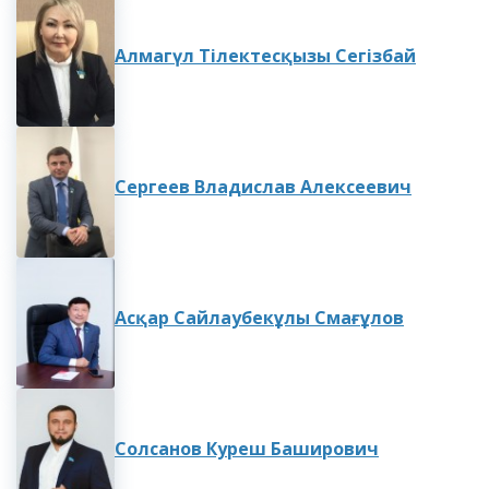
Алмагүл Тілектесқызы Сегізбай
Сергеев Владислав Алексеевич
Асқар Сайлаубекұлы Смағұлов
Солсанов Куреш Баширович