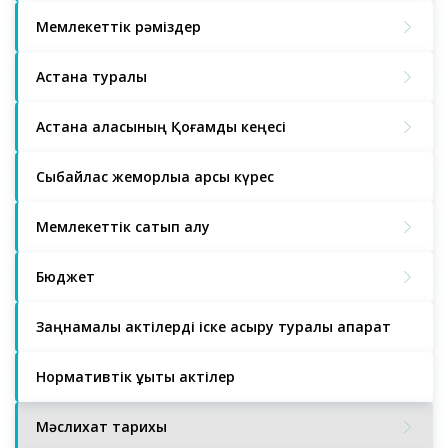
Мемлекеттік рәміздер
Астана туралы
Астана қаласының Қоғамдық кеңесі
Сыбайлас жемқорлыққа қарсы күрес
Мемлекеттік сатып алу
Бюджет
Заңнамалық актілерді іске асыру туралы ақпарат
Нормативтік құқықтық актілер
Мәслихат тарихы