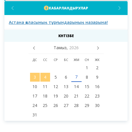
ХАБАРЛАНДЫРУЛАР
Астана қаласының тұрғындарының назарына!
Аст
мәс
деп
КҮНТІЗБЕ
Тамыз,
2026
ДС
СС
СР
БС
ЖМ
СН
ЖК
1
2
7
3
4
5
6
8
9
10
11
12
13
14
15
16
17
18
19
20
21
22
23
24
25
26
27
28
29
30
31