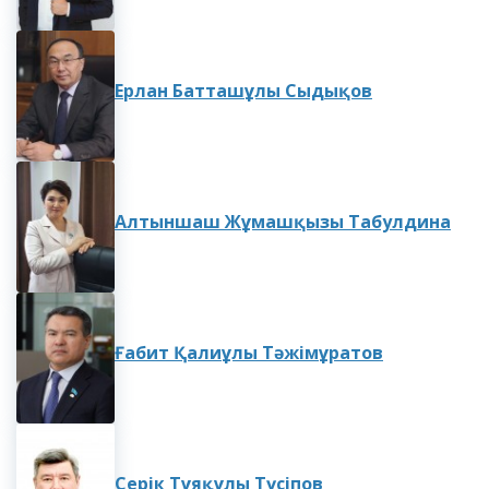
Ерлан Батташұлы Сыдықов
Алтыншаш Жұмашқызы Табулдина
Ғабит Қалиұлы Тәжімұратов
Серік Тұяқұлы Түсіпов