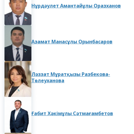
Нұрдәулет Амантайұлы Оразханов
Азамат Манасұлы Орынбасаров
Ләззат Мұратқызы Разбекова-
Төлеуханова
Ғабит Хәкімұлы Сәтмағамбетов