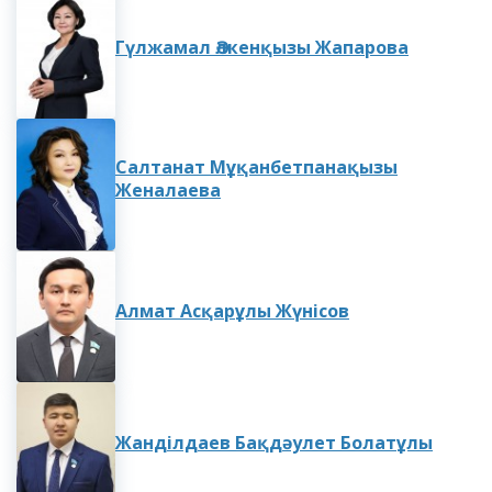
Гүлжамал Әлкенқызы Жапарова
Салтанат Мұқанбетпанақызы
Женалаева
Алмат Асқарұлы Жүнісов
Жанділдаев Бақдәулет Болатұлы