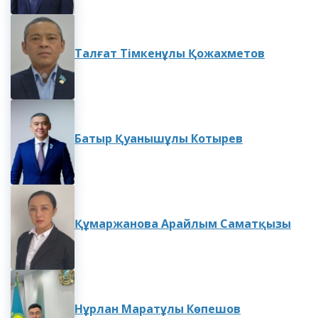
Талғат Тімкенұлы Қожахметов
Батыр Қуанышұлы Котырев
Құмаржанова Арайлым Саматқызы
Нұрлан Маратұлы Көпешов