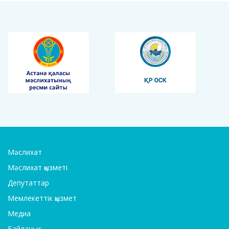
Мәслихат
Мәслихат қызметі
Депутаттар
Мемлекеттік қызмет
Медиа
Байланыс