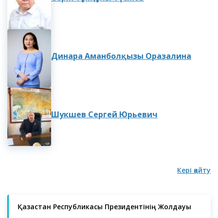
Динара Аманболқызы Оразалина
Шукшев Сергей Юрьевич
Кері қайту
Қазақстан Республикасы Президентінің Жолдауы